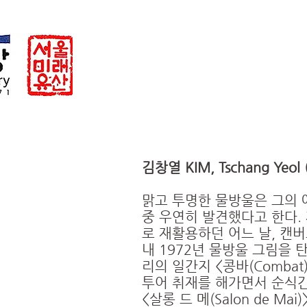
CH
김창열 KIM, Tschang Yeol 
맑고 투명한 물방울은 그의 
중 우연히 발견했다고 한다. 
로 재활용하던 어느 날, 캔
내 1972년 물방울 그림을 
리의 일간지 <콩바(Comba
투어 취재를 해가면서 순식간
<살롱 드 메(Salon de