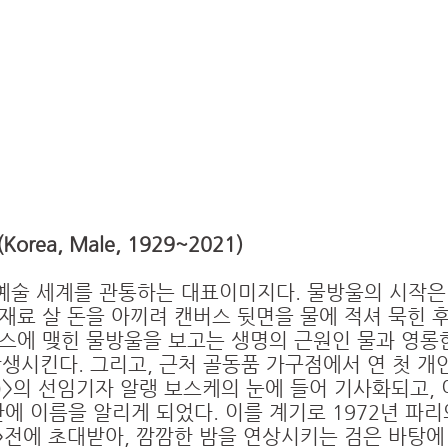
조 선 화 랑
OSUN ART GALL
(Korea, Male, 1929~2021)
예술 세계를 관통하는 대표이미지다. 물방울의 시작은
재료 살 돈을 아끼려 캔버스 뒷면을 물에 적셔 묵힌 
버스에 맺힌 물방울을 보고는 생명의 근원인 물과 영롱
탄생시킨다. 그리고, 근처 골동품 가구점에서 연 첫 
t)>의 선임기자 알랭 보스케의 눈에 들어 기사화되고,
에 이름을 알리게 되었다. 이를 계기로 1972년 파
 Mai)>전에 초대받아, 깜깜한 밤을 연상시키는 검은 바