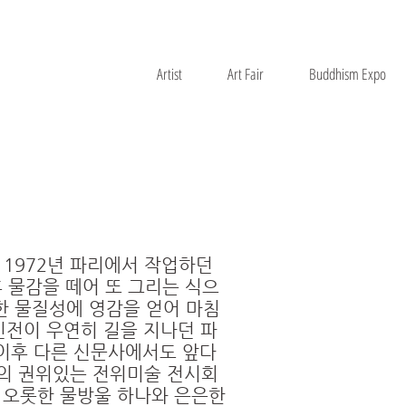
Artist
Art Fair
Buddhism Expo
ERY
 1972년 파리에서 작업하던
후 물감을 떼어 또 그리는 식으
한 물질성에 영감을 얻어 마침
개인전이 우연히 길을 지나던 파
 이후 다른 신문사에서도 앞다
리의 권위있는 전위미술 전시회
탕에 오롯한 물방울 하나와 은은한