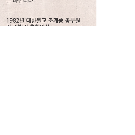
는 바입니다.
1982년 대한불교 조계종 총무원
장
김법전 추천말씀
​(1982년 중앙불교회 경산 송윤안 작
품전때 작품도록에 기고한 추천사입
니다.)
READ MORE
민화
경산 송윤안은 정제 최우석 선생의 문