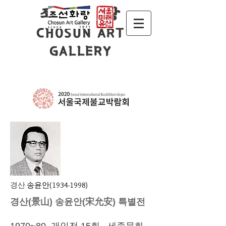
조 선 화 랑
CHOSUN ART
GALLERY
경산
송윤안(1934-1998)
경산(景山) 송윤안(宋允安) 특별전