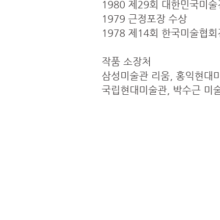
1980 제29회 대한민국미술
1979 근정포장 수상
1978 제14회 한국미술협
작품 소장처
삼성미술관 리움, 홍익현대
국립현대미술관, 박수근 미술