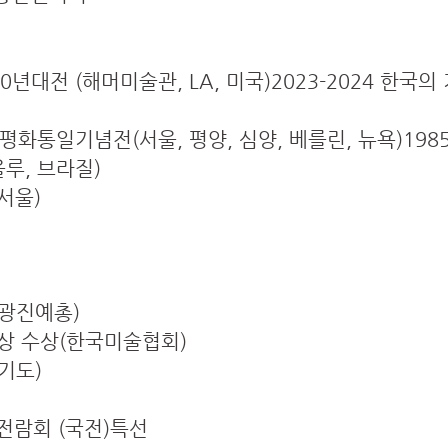
70년대전 (해머미술관, LA, 미국)2023-2024 한
A 평화통일기념전(서울, 평양, 심양, 베를린, 뉴욕)19
루, 브라질)
 서울)
(광진예총)
대상 수상(한국미술협회)
기도)
전람회 (국전)특선