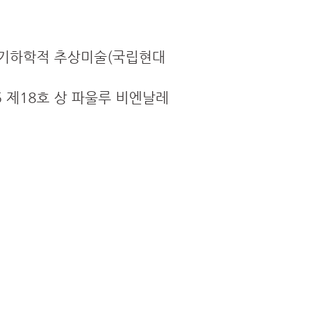
국의 기하학적 추상미술(국립현대
85 제18호 상 파울루 비엔날레