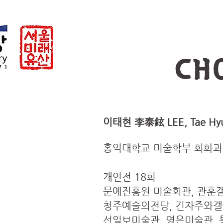
CH
이태현 李泰鉉 LEE, Tae Hyun
홍익대학교 미술학부 회화과
개인전 18회
문예진흥원 미술회관, 관훈갤
청주예술의전당, 긴자주와갤러
선일보미술관, 영은미술관,