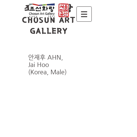
조 선 화 랑
CHOSUN ART
GALLERY
안재후 AHN,
Jai Hoo
(Korea, Male)