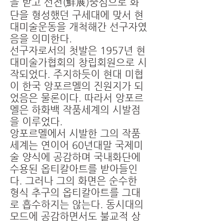
을 받고 선전(鮮展)중심으로 화
단을 형성했던 구세대에 맞서 현
대미술운동을 개척해간 선구자였
음을 의미한다.
선구자로서의 첫발은 1957년 현
대미술가협회의 창립회원으로 시
작되었다. 주지하듯이 현대 미협
이 한국 앙포르멜의 진원지가 되
었음은 물론이다. 따라서 앙포르
멜은 하화백 작품세계의 시발점
을 이루었다.
앙포르멜에서 시발한 그의 작품
세계는 연이어 60년대말 국제미
술 양식에 공감하며 국내화단에
수용된 옵티칼아트를 받아들인
다. 그러나 그의 화면은 순수한
형식 추구의 옵티칼아트를 그대
로 흡수하지는 않는다. 동시대의
모드에 공감하면서도 불교적 상