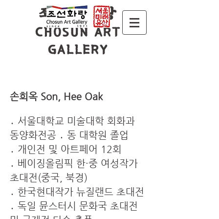
조 선 화 랑
CHOSUN ART
GALLERY
손희옥 Son, Hee Oak
․ 서울대학교 미술대학 회화과
동양화전공 ․ 동 대학원 졸업
․ 개인전 및 아트페어 12회
․ 베이징올림픽 한·중 여성작가
초대전(중국, 북경)
․ 한국현대작가 뉴질랜드 초대전
․ 독일 뮨스터시 문화국 초대전